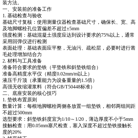
装方法。
一、安装前的准备工作
1. 基础检查与验收
基础尺寸复核：使用测量仪器检查基础尺寸，确保长、宽、高
及地脚螺栓孔位置偏差不超过±5mm
强度检测：基础混凝土强度应达到设计要求的75%以上，通常
采用回弹仪进行检测
表面处理：基础表面应平整，无油污、疏松层，必要时进行凿
毛处理增加结合力
2. 材料与工具准备
准备符合要求的垫铁（平垫铁和斜垫铁组合）
准备高精度水平仪（精度0.02mm/m以上）
液压千斤顶（承重能力为设备重量的1.5倍）
高强无收缩灌浆料（符合GB/T50448标准）
二、底座安装的核心技巧
1. 垫铁布置原则
数量计算：每根地脚螺栓两侧各放置一组垫铁，相邻两组间距
不超过500mm
选型要求：斜垫铁斜度宜为1/10～1/20，薄边厚度不小于5mm
接触检查：用0.05mm塞尺检查，塞入深度不超过垫铁接触长
度的20%