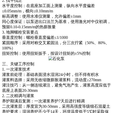
2. 找平找正
水平度控制：在底座加工面上测量，纵向水平度偏差
≤0.05mm/m，横向≤0.10mm/m
标高调整：使用水准仪测量，允许偏差±1mm
同心度保证：以泵进出口法兰为基准，使用激光对中仪初调，
预留0.10-0.15mm/m的热膨胀量
3. 地脚螺栓安装要点
垂直度控制：螺栓垂直度偏差≤1/1000
紧固顺序：采用对称交叉紧固法，分三次拧紧（50%、80%、
100%）
扭矩控制：使用扭矩扳手，按设计扭矩的±5%控制
三、关键工序控制
1. 一次灌浆技术
灌浆前处理：基础表面浸水湿润24小时，但不得有积水
灌浆料选择：采用无收缩微膨胀灌浆料，流动度≥270mm
灌注技巧：从一侧连续灌注，避免气泡产生，灌浆高度应低于
底座上表面20-30mm
2. 二次精调与灌浆
养护期满后复测：一次灌浆养护7天后进行精调
二次灌浆层：厚度宜为30-50mm，采用高强度等级细石混凝土
养护要求：湿润养护不少于14天，环境温度低于5℃时采取保