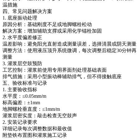
温措施
四、常见问题解决方案
1. 底座振动处理
原因分析：基础刚度不足或地脚螺栓松动
解决方案：增加辅助支撑或采用化学锚栓加固
2. 水平度偏差修正
温差影响：避免阳光直射造成测量误差，选择清晨或阴天测量
调整方法：使用液压顶升系统微调，每次调整后稳定30分钟再
测量
3. 灌浆层空鼓预防
工艺控制：灌浆前使用专用界面剂处理基础表面
排气措施：采用小型振动棒辅助排气，但不得接触底座
五、验收标准与记录
1. 主要验收指标
水平度：≤0.05mm/m
标高偏差：±1mm
地脚螺栓垂直度：≤1mm/m
灌浆层密实度：敲击检查无空鼓声
2. 安装记录要求
详细记录每次调整数据和最收值
附垫铁布置图和灌浆施工记录