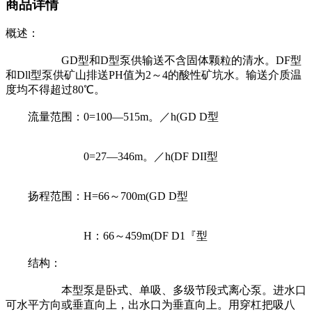
商品详情
概述：
GD型和D型泵供输送不含固体颗粒的清水。DF型
和Dll型泵供矿山排送PH值为2～4的酸性矿坑水。输送介质温
度均不得超过80℃。
流量范围：0=100—515m。／h(GD D型
0=27—346m。／h(DF DII型
扬程范围：H=66～700m(GD D型
H：66～459m(DF D1『型
结构：
本型泵是卧式、单吸、多级节段式离心泵。进水口
可水平方向或垂直向上，出水口为垂直向上。用穿杠把吸八