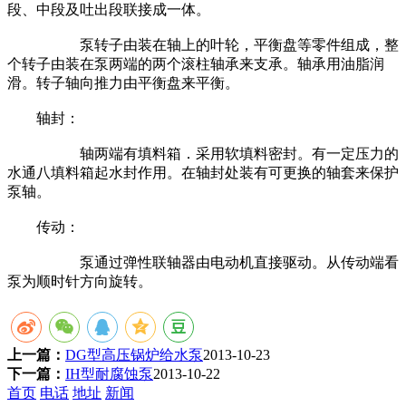
段、中段及吐出段联接成一体。
泵转子由装在轴上的叶轮，平衡盘等零件组成，整
个转子由装在泵两端的两个滚柱轴承来支承。轴承用油脂润
滑。转子轴向推力由平衡盘来平衡。
轴封：
轴两端有填料箱．采用软填料密封。有一定压力的
水通八填料箱起水封作用。在轴封处装有可更换的轴套来保护
泵轴。
传动：
泵通过弹性联轴器由电动机直接驱动。从传动端看
泵为顺时针方向旋转。
上一篇：
DG型高压锅炉给水泵
2013-10-23
下一篇：
IH型耐腐蚀泵
2013-10-22
首页
电话
地址
新闻