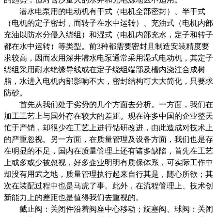
潜水电泵用的电动机有干式（电机全部密封）、半干式
（电机的定子密封，而转子在水中运转）、充油式（电机内部
充油以防水分侵入绕组）和湿式（电机内部充水，定子和转子
都在水中运转）等类型。前3种都需要密封且制造安装精度要
求较高，因而农用深井潜水电泵通常采用湿式电动机，其定子
绕组采用耐水绝缘导线或在定子绕组端部及槽内浇注合成树
脂，水进入电机内部影响不大，密封结构可大大简化，只要求
防砂。
首先从我们处于劣势的几个方面去分析。一方面，我们在
加工工艺上与国外存在较大的差距。现在许多中国的企业整天
忙于产销，却很少在工艺上进行钻研改进，由此造成对技术上
的严重忽视。另一方面，在质量管理及设备方面，我们也是存
在明显的不足，国内在质量管理上还有诸多缺陷，首先在工艺
上或多或少被忽视，好多企业明明有质保体系，可实际工作中
却没有用武之地，质量管理执行起来自行其是，随心所欲；其
次在装配过程中也是马虎了事。此外，在流程管理上、技术创
新能力上的差距也是值得我们去重视的。
截止阀：关闭件沿着阀座中心移动；旋塞阀、球阀：关闭