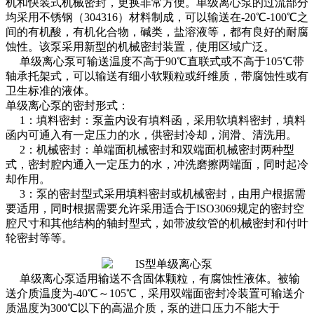
机和快装式机械密封，更换非常方便。单级离心泵的过流部分
均采用不锈钢（304316）材料制成，可以输送在-20℃-100℃之
间的有机酸，有机化合物，碱类，盐溶液等，都有良好的耐腐
蚀性。该泵采用新型的机械密封装置，使用区域广泛。
单级离心泵可输送温度不高于90℃直联式或不高于105℃带
轴承托架式，可以输送有细小软颗粒或纤维质，带腐蚀性或有
卫生标准的液体。
单级离心泵的密封形式：
1：填料密封：泵盖内设有填料函，采用软填料密封，填料
函内可通入有一定压力的水，供密封冷却，润滑、清洗用。
2：机械密封：单端面机械密封和双端面机械密封两种型
式，密封腔内通入一定压力的水，冲洗磨擦两端面，同时起冷
却作用。
3：泵的密封型式采用填料密封或机械密封，由用户根据需
要适用，同时根据需要允许采用适合于ISO3069规定的密封空
腔尺寸和其他结构的轴封型式，如带波纹管的机械密封和付叶
轮密封等等。
单级离心泵适用输送不含固体颗粒，有腐蚀性液体。被输
送介质温度为-40℃～105℃，采用双端面密封冷装置可输送介
质温度为300℃以下的高温介质，泵的进口压力不能大于