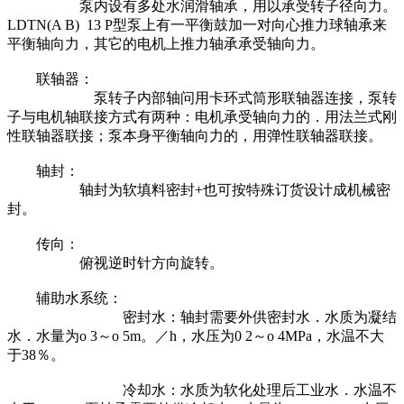
泵内设有多处水润滑轴承，用以承受转子径向力。
LDTN(A B) 13 P型泵上有一平衡鼓加一对向心推力球轴承来
平衡轴向力，其它的电机上推力轴承承受轴向力。
联轴器：
泵转子内部轴问用卡环式筒形联轴器连接，泵转
子与电机轴联接方式有两种：电机承受轴向力的．用法兰式刚
性联轴器联接；泵本身平衡轴向力的，用弹性联轴器联接。
轴封：
轴封为软填料密封+也可按特殊订货设计成机械密
封。
传向：
俯视逆时针方向旋转。
辅助水系统：
密封水：轴封需要外供密封水．水质为凝结
水．水量为o 3～o 5m。／h，水压为0 2～o 4MPa，水温不大
于38％。
冷却水：水质为软化处理后工业水．水温不