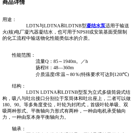
商品详情
用途：
LDTN与LDTNA和LDTNB型
凝结水泵
适用于输送
火(核)电厂凝汽器凝结水，也可用于NPSH或安装基面受限制
的化工流程中输送物化性能类似水的介质。
性能范围：
流量Q：85～1940m。／h
扬程H：48—360m
介质温度t常温～80％(特殊要求可达到120l℃)
结构：
LDTN LDTNA和LDTNB型泵为立式多级筒袋式结
构，吸八与吐出接口分别位于泵筒体和吐出座上，二者可以做
180。90。等多角度变位，叶轮为封闭式，首级叶轮单吸、双
吸两种形式。平衡轴向力形式有两种，一种由电机承受轴向
力，一种由泵本身平衡轴向力。
轴承：