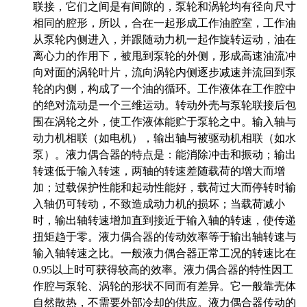
联接，它们之间是有间隙的，泵轮和涡轮均有径向尺寸
相同的腔形，所以，合在一起形成工作油腔室，工作油
从泵轮内侧进入，并跟随动力机一起作旋转运动，油在
离心力的作用下，被甩到泵轮的外侧，形成高速油流冲
向对面的涡轮叶片，流向涡轮内侧逐步减速并流回到泵
轮的内侧，构成了一个油的循环。工作液体在工作腔中
的绝对流动是一个三维运动。转动外壳与泵轮联接后包
围在涡轮之外，使工作液体能贮于泵轮之中。输入轴与
动力机相联（如电机），输出轴与被驱动机相联（如水
泵）。液力偶合器的特点是：能消除冲击和振动；输出
转速低于输入转速，两轴的转速差随载荷的增大而增
加；过载保护性能和起动性能好，载荷过大而停转时输
入轴仍可转动，不致造成动力机的损坏；当载荷减小
时，输出轴转速增加直到接近于输入轴的转速，使传递
扭矩趋于零。液力偶合器的传动效率等于输出轴转速与
输入轴转速之比。一般液力偶合器正常工况的转速比在
0.95以上时可获得较高的效率。液力偶合器的特性因工
作腔与泵轮、涡轮的形状不同而有差异。它一般靠壳体
自然散热，不需要外部冷却的供应。液力偶合器传动的