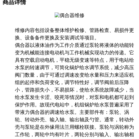
商品详情
维修内容包括设备整体维护检修、管路检查、易损件更
换、设备备件更换及安装调试等项目。
偶合器以液体油作为工作介质通过泵轮将液体的动能转
变为机械能连接电动机与工作机械实现动力的传递。它
具有空载启动电机，平稳无级变速等特点，用于电站给
水泵的转速调节，可简化锅炉给水调节系统，减少高压
阀门数量，由于可通过调速改变给水量和压力来适应机
组的起停和负荷变化，调节特性好，调节阀前后压降
小，管路损失小，不易损坏，使给水系统故障减少，当
给水泵发生卡涩、咬死等情况时，对泵和电机都可起到
保护作用。故现代电站中，机组锅炉给水泵普遍采用了
带液力偶合器的调速给水泵。主要部件有：泵轮、涡
轮、转动外壳、输入轴、输出轴及勺管。通常，转动外
壳与泵轮是在外缘用法兰用螺栓联接。泵轮与涡轮称为
工作轮，两轮中均有叶片，两轮分别与输入、输出轴相