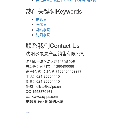
产品质量是紧固件企业生存发展的命脉
热门关键词
Keywords
电站泵
石化泵
凝结水泵
沈阳水泵
联系我们
Contact Us
沈阳水泵泵产品销售有限公司
沈阳市于洪区沈大路14号商务处
总经理：孙明文（13804900881）
销售经理：张经理（13840440997）
电话：024-25304445
传真：024-25304445
邮箱：olivia@syips.cn
QQ:1553870461
网址:www.syips.com
电站泵 石化泵 凝结水泵