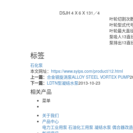
DSJH 4 X 6 X 131／4
叶轮切割次数，即第一
叶轮型式代
叶轮最大直径(英
泵吸人13直径(英
泵排出13直径(英
标签
石化泵
本文网址：
https://www.syips.com/product/12.html
上一篇：
合金钢旋涡泵ALLOY STEEL VORTEX PUMP
2
下一篇：
LDTN型凝结水泵
2013-10-23
相关产品
菜单
关于我们
产品中心
电力工业用泵
石油化工用泵
凝结水泵
偶合器改造
新闻资讯