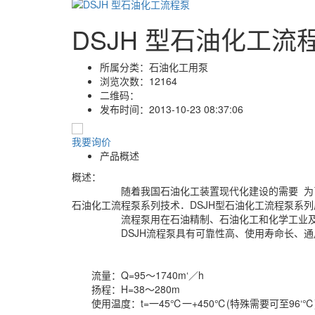
DSJH 型石油化工流
所属分类：
石油化工用泵
浏览次数：
12164
二维码：
发布时间：
2013-10-23 08:37:06
我要询价
产品概述
概述：
随着我国石油化工装置现代化建设的需要 为了近快的
石油化工流程泵系列技术．DSJH型石油化工流程泵系
流程泵用在石油精制、石油化工和化学工业及其它地
DSJH流程泵具有可靠性高、使用寿命长、通用化
流量：Q=95～1740m‘／h
扬程：H=38～280m
使用温度：t=一45℃一+450℃(特殊需要可至96‘℃