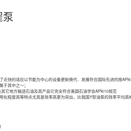
程泵
适应以节能为中心的设备更新换代．发展符合国际先进的按APl61
列属于其中之一；
方输送石油及其产品它完全符合美国石油学会APl610规范
程度高等特点尤其是效率高更为突出，比我国Y型油泵的效率平均高8
)