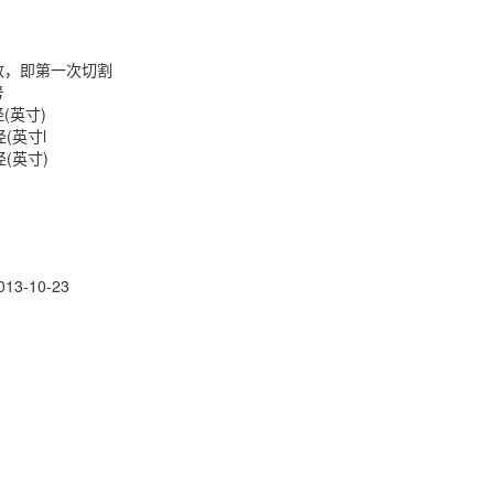
次切割
号
寸)
寸l
寸)
013-10-23