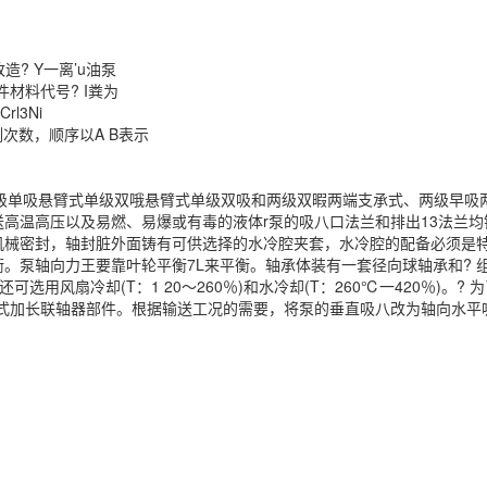
? Y一离’u油泵
代号? I粪为
l3Ni
数，顺序以A B表示
单吸悬臂式单级双哦悬臂式单级双吸和两级双暇两端支承式、两级早吸
高温高压以及易燃、易爆或有毒的液体r泵的吸八口法兰和排出13法兰均
机械密封，轴封脏外面铸有可供选择的水冷腔夹套，水冷腔的配备必须是特
平衡。泵轴向力王要靠叶轮平衡7L来平衡。轴承体装有一套径向球轴承和?
还可选用风扇冷却(T：1 20～260％)和水冷却(T：260℃一420％)
片式加长联轴器部件。根据输送工况的需要，将泵的垂直吸八改为轴向水平吸