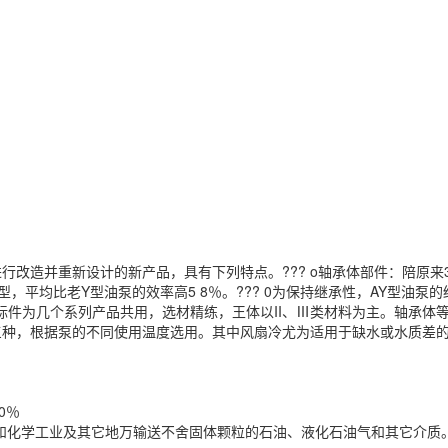
新设计的新产品，具有下列特点。??? o轴承体部件：陪原来35、5
，平均比老Y型油泵的效率高5 8％。??? 0为保持继承性，AY型油
。通标件为几个系列产品共用，选材精练，王体以II、Ⅲ类材料为主。轴承
三种，根据泵的不同使用温度选用。其中风扇冷尤为适用于缺水或水质差的
0％
学工业及其它地万输送不舍固体颗粒的石油、液化石油气和其它介质