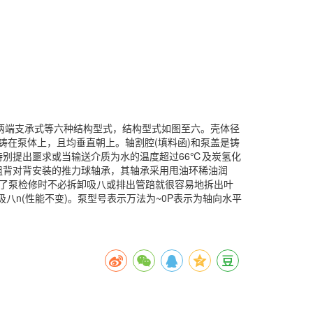
两端支承式等六种结构型式，结构型式如图至六。壳体径
铸在泵体上，且均垂直朝上。轴割腔(填料函)和泵盖是铸
别提出噩求或当输送介质为水的温度超过66℃及炭氢化
 组背对背安装的推力球轴承，其轴承采用甩油环稀油润
。? 为了泵检修时不必拆卸吸八或排出管踣就很容易地拆出叶
八n(性能不变)。泵型号表示万法为~0P表示为轴向水平