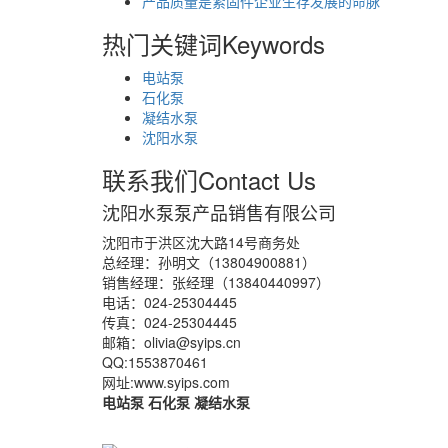
产品质量是紧固件企业生存发展的命脉
热门关键词
Keywords
电站泵
石化泵
凝结水泵
沈阳水泵
联系我们
Contact Us
沈阳水泵泵产品销售有限公司
沈阳市于洪区沈大路14号商务处
总经理：孙明文（13804900881）
销售经理：张经理（13840440997）
电话：024-25304445
传真：024-25304445
邮箱：olivia@syips.cn
QQ:1553870461
网址:www.syips.com
电站泵 石化泵 凝结水泵