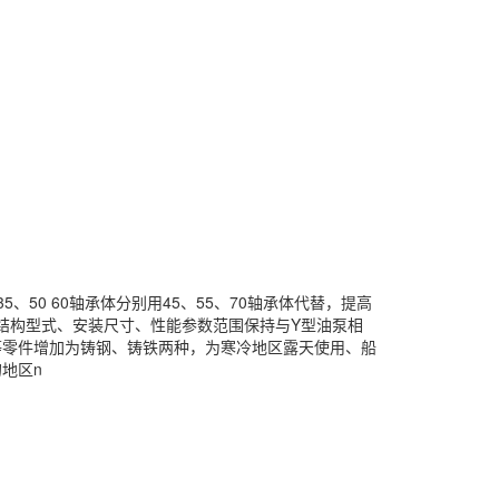
0 60轴承体分别用45、55、70轴承体代替，提高
泵的结构型式、安装尺寸、性能参数范围保持与Y型油泵相
体等零件增加为铸钢、铸铁两种，为寒冷地区露天使用、船
地区n
。