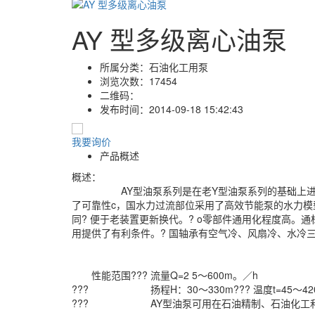
AY 型多级离心油泵
所属分类：
石油化工用泵
浏览次数：
17454
二维码：
发布时间：
2014-09-18 15:42:43
我要询价
产品概述
概述：
AY型油泵系列是在老Y型油泵系列的基础上进行改造并重
了可靠性c，国水力过流部位采用了高效节能泵的水力模型
同? 便于老装置更新换代。? o零部件通用化程度高
用提供了有利条件。? 国轴承有空气冷、风扇冷、水冷
性能范围??? 流量Q=2 5～600m。／h
??? 扬程H：30～330m??? 温度t=45～42
??? AY型油泵可用在石油精制、石油化工和化