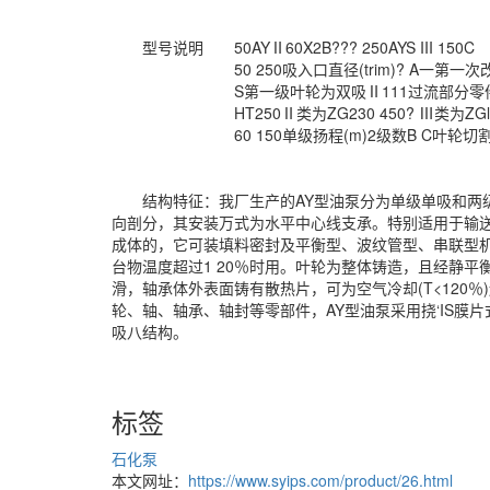
型号说明 50AYⅡ60X2B??? 250AYS III 150C
50 250吸入口直径(trim)? A一第一次改造
S第一级叶轮为双吸Ⅱ111过流部分零件材料
HT250Ⅱ类为ZG230 450? Ⅲ类为ZGlCr
60 150单级扬程(m)2级数B C叶轮切割次
结构特征：我厂生产的AY型油泵分为单级单吸和两级
向剖分，其安装万式为水平中心线支承。特别适用于输送
成体的，它可装填料密封及平衡型、波纹管型、串联型
台物温度超过1 20％时用。叶轮为整体铸造，且经静
滑，轴承体外表面铸有散热片，可为空气冷却(T<120％)
轮、轴、轴承、轴封等零部件，AY型油泵采用挠‘IS膜
吸八结构。
标签
石化泵
本文网址：
https://www.syips.com/product/26.html