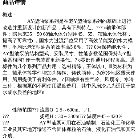
商品详情
概述：
AY型油泵系列是在老Y型油泵系列的基础上进行
改造并重新设计的新产品，具有下列特点。??? o轴承体部
件：陪原来35、50 60轴承体分别用45、55、70轴承体代替，
提高了可靠性c，国水力过流部位采用了高效节能泵的水力模
型，平均比老Y型油泵的效率高5 8％。??? 0为保持继承性，
AY型油泵的结构型式、安装尺寸、性能参数范围保持与Y型
油泵相同? 便于老装置更新换代。? o零部件通用化程度高。通
标件为几个系列产品共用，选材精练，王体以II、Ⅲ类材料为
主。轴承体等零件增加为铸钢、铸铁两种，为寒冷地区露天使
用、船用提供了有利条件。? 国轴承有空气冷、风扇冷、水冷
三种，根据泵的不同使用温度选用。其中风扇冷尤为适用于缺
水或水质差的地区n
性能范围??? 流量Q=2 5～600m。／h
??? 扬程H：30～330m??? 温度t=45～420％
??? AY型油泵可用在石油精制、石油化工和化学
工业及其它地万输送不舍固体颗粒的石油、液化石油气和其它
介质。