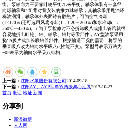
衡。泵轴向力王要靠叶轮平衡7L来平衡。轴承体装有一套径
向球轴承和? 组背对背安装的推力球轴承，其轴承采用甩油环
稀油润滑，轴承体外表面铸有散热片，可为空气冷却
(T<120％)还可选用风扇冷却(T：1 20～260％)和水冷却(T：
260℃一420％)。? 为了泵检修时不必拆卸吸八或排出管踣就很
容易地拆出叶轮、轴、轴承、轴封等零部件，AY型油泵采用
挠‘IS膜片式加长联轴器部件。根据输送工况的需要，将泵的
垂直吸八改为轴向水平吸八n(性能不变)。泵型号表示万法为
~0P表示为轴向水平吸八结构。
上一篇：
沈阳水泵股份有限公司
2014-09-18
下一篇：
沈阳AY、AYP型单双两级离心油泵
2013-10-23
首页
电话
地址
新闻
分享到
新浪微博
人人网