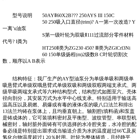
型号说明 50AYⅡ60X2B??? 250AYS III 150C
50 250吸入口直径(trim)? A一第一次改造? Y
一离’u油泵
S第一级叶轮为双吸Ⅱ111过流部分零件材料
代号? I粪为
HT250Ⅱ类为ZG230 450? Ⅲ类为ZGlCrl3Ni
60 150单级扬程(m)2级数B C叶轮切割次
数，顺序以A B表示
结构特征：我厂生产的AY型油泵分为单级单吸和两级单
吸悬臂式单级双哦悬臂式单级双吸和两级双暇两端支承式、两
级早吸两端支承式等六种结构型式，结构型式如图至六。壳体
径向剖分，其安装万式为水平中心线支承。特别适用于输送高
温高压以及易燃、易爆或有毒的液体r泵的吸八口法兰和排出
13法兰均铸在泵体上，且均垂直朝上。轴割腔(填料函)和泵盖
是铸成体的，它可装填料密封及平衡型、波纹管型、串联型机
械密封，轴封脏外面铸有可供选择的水冷腔夹套，水冷腔的配
备必须是特别提出噩求或当输送介质为水的温度超过66℃及炭
氢化台物温度超过1 20％时用。叶轮为整体铸造，且经静平